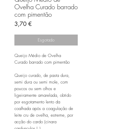
Ovelha Curado barrado
com pimentão
Preço
3,70 €
Esgotado
Queijo Médio de Ovelha
Curado barrado com pimentão
Queijo curado, de pasta dura,
semi dura ou semi mole, com
poucos ou sem olhos e
ligeiramente amarelada, obtido
por esgotamento lento da
coalhada após a coagulação de
leite cru de ovelha, estreme, por
acção do cardo (cinara
cardunculos L.).