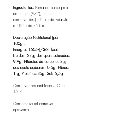
Ingredientes:
Perna de porco preto
de campo (97%), sal e
conservantes ( Nitrato de Potássio
e Nitrito de Sódio).
Declaração Nutricional (por
100g):
Energia: 1505kj/361 kcal;
Lípidos: 23g; dos quais saturados:
9,9g; Hidratos de carbono: 3g;
dos quais açúcares: 0,5g; Fibras:
1 g; Proteínas:35g; Sal: 5,5g
Conservar em ambiente 5ºC a
15º C.
Consome-se tal como se
apresenta.