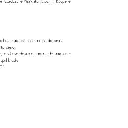
ge Cardoso e Vinivista (Joachim Roque e
melhos maduros, com notas de ervas
ta preta.
re, onde se destacam notas de amoras e
quilibrado.
ºC