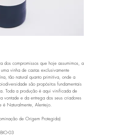
contrato por meio 
Caso os produtores 
com fotos de proble
fabricação, a entre
eletrónico, neste úl
acontecer entre 4 a
eletrónico geral@do
e 7 a 9 dias úteis p
O direito de livre r
mediante a expediç
parágrafo anterior 
Em caso de resoluç
consumidor suporta
Os bens recebidos 
ulta dos compromissos que hoje assumimos, a
estado em que fora
a uma vinha de castas exclusivamente
não podendo ter sid
a, tão natural quanto primitiva, onde a
mesmo.
biodiversidade são propósitos fundamentais
ada. Toda a produção é aqui vinificada de
a vontade e da entrega dos seus criadores
ue é Naturalmente, Alentejo.
ominação de Origem Protegida)
T-BIO-03