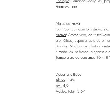
Enologia
: Fernanda Rodrigues, Jor
Pedro Mendes)
Notas de Prova
Cor
: Cor ruby com tons de violeta.
Aroma
: Aroma vivo, de frutos ver
aromáticas, especiarias e de pimen
Paladar:
Na boca tem fruta silvest
fumado. Muito fresco, elegante e e
Temperatura de consumo
: 16 - 18 
Dados analíticos
Álcool
: 14%
pH:
4,9
Acidez Total
: 3,57