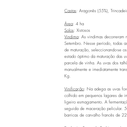
Castas
: Aragonês (55%), Trincadei
Área
: 4 ha
Solos
: Xistosos
Vindima
: As vindimas decorreram 
Setembro. Nesse período, todas as
de maturação, seleccionando-se os
estado óptimo da maturação das u
parcela de vinha. As uvas dos tal
manualmente e imediatamente tran
Kg.
Vinificação
: Na adega as uvas fora
colhido em pequenos lagares de 
ligeiro esmagamento. A fermentaçã
seguida de maceração pelicular. 5
barricas de carvalho francês de 22