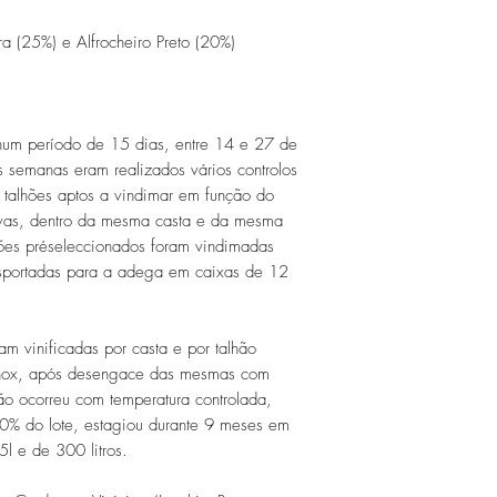
ra (25%) e Alfrocheiro Preto (20%)
num período de 15 dias, entre 14 e 27 de
 semanas eram realizados vários controlos
 talhões aptos a vindimar em função do
vas, dentro da mesma casta e da mesma
hões préseleccionados foram vindimadas
sportadas para a adega em caixas de 12
m vinificadas por casta e por talhão
inox, após desengace das mesmas com
o ocorreu com temperatura controlada,
0% do lote, estagiou durante 9 meses em
5l e de 300 litros.