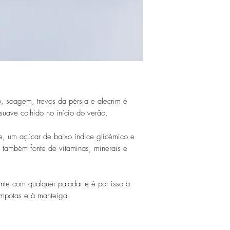
correio eletrónico, 
acontecer entre 4 a
correio eletrónico
e 7 a 9 dias úteis p
O direito de livre r
mediante a expediç
parágrafo anterior 
Em caso de resoluç
consumidor suporta
Os bens recebidos 
estado em que fora
 soagem, trevos da pérsia e alecrim é
não podendo ter sid
 suave colhido no início do verão.
mesmo.
se, um açúcar de baixo índice glicémico e
 também fonte de vitaminas, minerais e
te com qualquer paladar e é por isso a
compotas e à manteiga