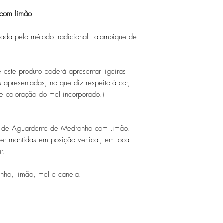
 com limão
ada pelo método tradicional - alambique de
e este produto poderá apresentar ligeiras
 apresentadas, no que diz respeito à cor,
 de coloração do mel incorporado.)
 de Aguardente de Medronho com Limão.
r mantidas em posição vertical, em local
r.
ho, limão, mel e canela.