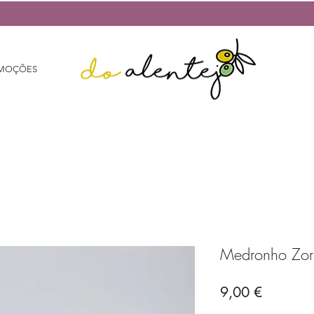
MOÇÕES
Medronho Zor
Preço
9,00 €