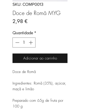
SKU: COMP0013
Doce de Romã MYG
Preço
2,98 €
Quantidade
*
Adicionar ao carrinho
Doce de Romã
Ingredientes: Romã (35%), açúcar,
maçã e limão
Preparado com 65g de fruta por
100 g