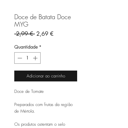
Doce de Batata Doce
MYG
Preço
Preço
 2,99 € 
2,69 €
normal
promocional
Quantidade
*
Adicionar ao carrinho
Doce de Tomate
Preparados com frutas da região
de Mértola.
Os produtos ostentam o selo