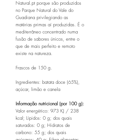
Natural.pt porque são produzidos
no Parque Natural do Vale do
Guadiana privilegiando as
matérias primas aí produzidas. É o
mediterrâneo concentrado numa
fusão de sabores únicos, entre o
que de mais perfeito e remoto
existe na natureza.
Frascos de 150 g.
Ingredientes: batata doce (65%),
açúcar, limão e canela
Informação nutricional (por 100 g):
Valor energético: 973 KJ / 238
kcal; Lípidos: 0 g; dos quais
saturados: 0 g; Hidratos de
carbono: 55 g; dos quais
açúcares: 40 g; Fibra alimentar: