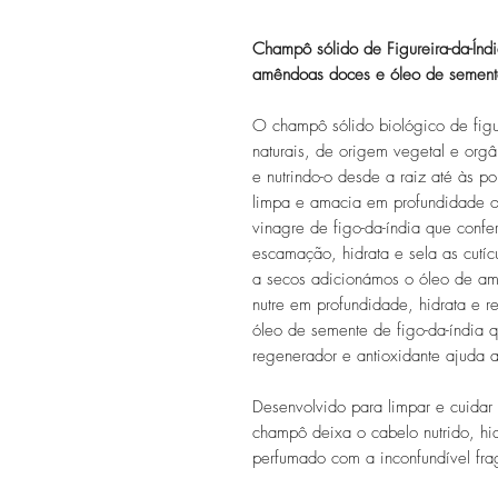
Champô sólido de Figureira-da-Ín
amêndoas doces e óleo de semente
O champô sólido biológico de figu
naturais, de origem vegetal e orgâ
e nutrindo-o desde a raiz até às p
limpa e amacia em profundidade o
vinagre de figo-da-índia que confe
escamação, hidrata e sela as cutíc
a secos adicionámos o óleo de am
nutre em profundidade, hidrata e r
óleo de semente de figo-da-índia q
regenerador e antioxidante ajuda a
Desenvolvido para limpar e cuidar
champô deixa o cabelo nutrido, hid
perfumado com a inconfundível fra