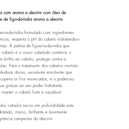
com fotos de proble
fabricação, a entre
eletrónico, neste úl
acontecer entre 4 a
dia com aroma a alecrim com óleo de
eletrónico geral@do
e 7 a 9 dias úteis p
 de figo-da-índia aroma a alecrim
O direito de livre r
mediante a expediç
eira-da-índia formulado com ingredientes
parágrafo anterior 
nicos, respeita o pH do cabelo hidratando-o
Em caso de resoluç
ontas. À palma de figueira-da-índia que
consumidor suporta
 cabelo e o couro cabeludo juntámos o
Os bens recebidos 
re brilho ao cabelo, protege contra a
estado em que fora
ulas. Para o tratamento dos cabelos normais
não podendo ter sid
êndoas doces, excelente emoliente que
mesmo.
ecupera os fios ressecados, e o poderoso
ue graças ao seu poder hidratante,
 manter o cabelo forte e saudável.
 dos cabelos secos em profundidade este
ratado, macio, brilhante e levemente
grância campestre do alecrim.