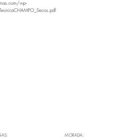
romas.com/wp-
aTecnicaCHAMPO_Secos.pdf
GAS:
MORADA: