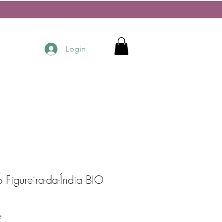
Login
Figureira-da-Índia BIO
Preço
€