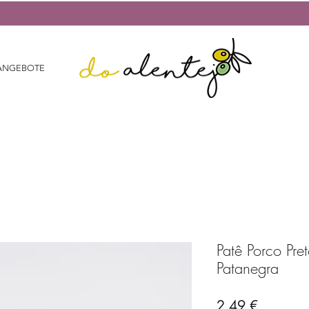
ANGEBOTE
Patê Porco Pre
Patanegra
Preis
2,49 €