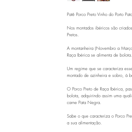
Patê Porco Preto Vinho do Porto Pa
Nos montados ibéricos são criados
Pretos.
A montanheira (Novembro a Março)
Raça Ibérica se alimenta de bolota
Um regime que se caracteriza essen
montado de azinheira e sobro, à ba
O Porco Preto de Raça Ibérica, pas
bolota, adquirindo assim uma qual
carne Pata Negra.
Sabe o que caracteriza o Porco Pre
a sua alimentação.