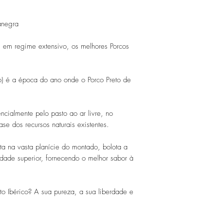
vorigen Absatz gena
andere Bestimmungs
14 Tagen ausgeübt
tanegra
Im Falle des Widerru
die Kosten für die 
 em regime extensivo, os melhores Porcos
Die erhaltenen War
zurückgesandt werd
erhalten hat, und d
 é a época do ano onde o Porco Preto de
benutzt/verbraucht 
.
cialmente pelo pasto ao ar livre, no
se dos recursos naturais existentes.
ta na vasta planície do montado, bolota a
idade superior, fornecendo o melhor sabor à
to Ibérico? A sua pureza, a sua liberdade e