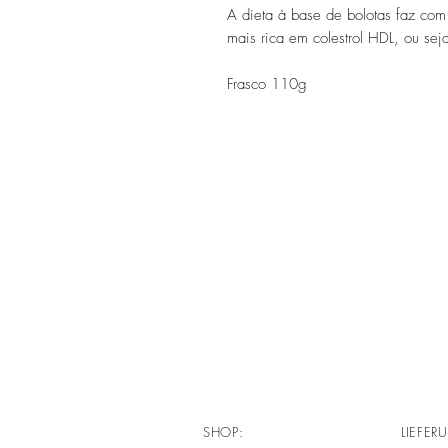
A dieta à base de bolotas faz com 
mais rica em colestrol HDL, ou sej
Frasco 110g
SHOP:
LIEFER