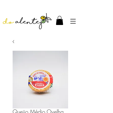
Queijo Médio Ovelha