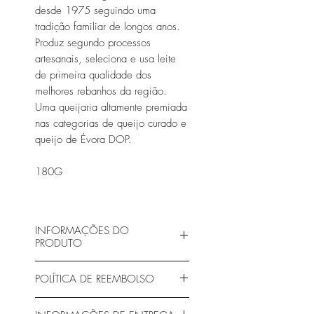
desde 1975 seguindo uma
tradição familiar de longos anos.
Produz segundo processos
artesanais, seleciona e usa leite
de primeira qualidade dos
melhores rebanhos da região.
Uma queijaria altamente premiada
nas categorias de queijo curado e
queijo de Évora DOP.
180G
INFORMAÇÕES DO
PRODUTO
Conheça o produtor:
POLÍTICA DE REEMBOLSO
https://www.facebook.com/Qu
eijaria-Cachopas
Gemäß der Gesetzesverordnung