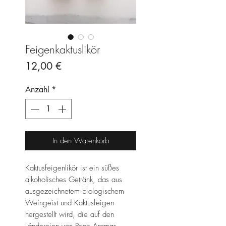
Feigenkaktuslikör
Preis
12,00 €
Anzahl
*
In den Warenkorb
Kaktusfeigenlikör ist ein süßes
alkoholisches Getränk, das aus
ausgezeichnetem biologischem
Weingeist und Kaktusfeigen
hergestellt wird, die auf den
Ländereien von Pepe Aromas