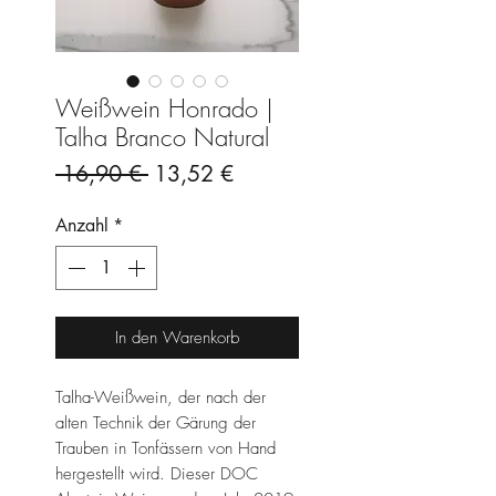
Weißwein Honrado |
Talha Branco Natural
Standardpreis
Sale-
 16,90 € 
13,52 €
Preis
Anzahl
*
In den Warenkorb
Talha-Weißwein, der nach der
alten Technik der Gärung der
Trauben in Tonfässern von Hand
hergestellt wird. Dieser DOC