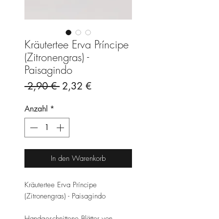
Kräutertee Erva Príncipe
(Zitronengras) -
Paisagindo
Standardpreis
Sale-
 2,90 € 
2,32 €
Preis
Anzahl
*
In den Warenkorb
Kräutertee Erva Príncipe
(Zitronengras) - Paisagindo
Handgeschnittene Blätter von