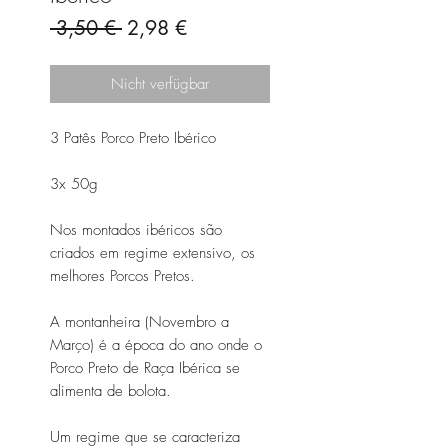
Standardpreis
Sale-
 3,50 € 
2,98 €
Preis
Nicht verfügbar
3 Patês Porco Preto Ibérico
3x 50g
Nos montados ibéricos são
criados em regime extensivo, os
melhores Porcos Pretos.
A montanheira (Novembro a
Março) é a época do ano onde o
Porco Preto de Raça Ibérica se
alimenta de bolota.
Um regime que se caracteriza